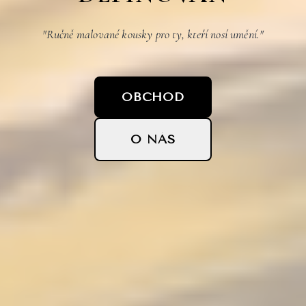
"Ručně malované kousky pro ty, kteří nosí umění."
OBCHOD
O NÁS