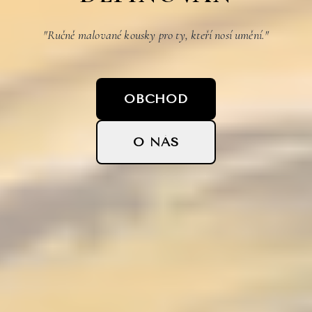
"Ručně malované kousky pro ty, kteří nosí umění."
OBCHOD
O NÁS