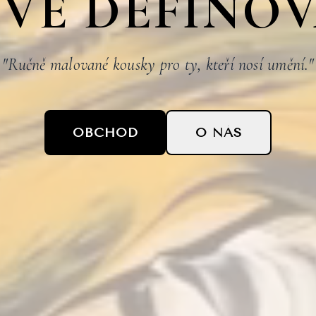
VĚ DEFINO
"Ručně malované kousky pro ty, kteří nosí umění."
OBCHOD
O NÁS