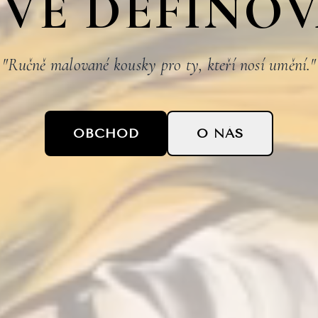
VĚ DEFINO
"Ručně malované kousky pro ty, kteří nosí umění."
OBCHOD
O NÁS