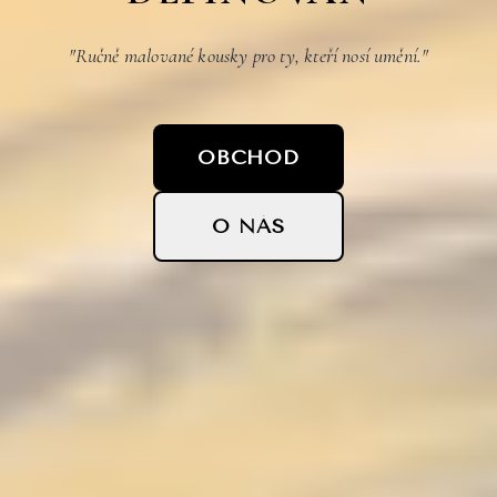
"Ručně malované kousky pro ty, kteří nosí umění."
OBCHOD
O NÁS