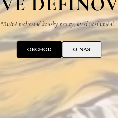
VĚ DEFINO
"Ručně malované kousky pro ty, kteří nosí umění."
OBCHOD
O NÁS