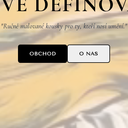
VĚ DEFINO
"Ručně malované kousky pro ty, kteří nosí umění."
OBCHOD
O NÁS