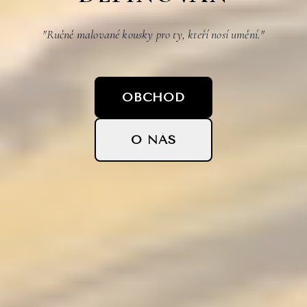
"Ručně malované kousky pro ty, kteří nosí umění."
OBCHOD
O NÁS