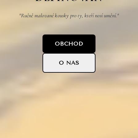
"Ručně malované kousky pro ty, kteří nosí umění."
OBCHOD
O NÁS