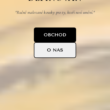
"Ručně malované kousky pro ty, kteří nosí umění."
OBCHOD
O NÁS